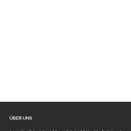
8 800 653 4142
105 Fairmount Ave Street,
SD 92105, USA
email@example.com
ÜBER UNS